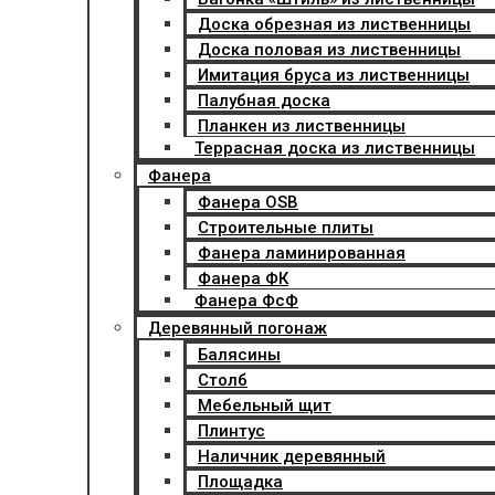
Доска обрезная из лиственницы
Доска половая из лиственницы
Имитация бруса из лиственницы
Палубная доска
Планкен из лиственницы
Террасная доска из лиственницы
Фанера
Фанера OSB
Строительные плиты
Фанера ламинированная
Фанера ФК
Фанера ФсФ
Деревянный погонаж
Балясины
Столб
Мебельный щит
Плинтус
Наличник деревянный
Площадка