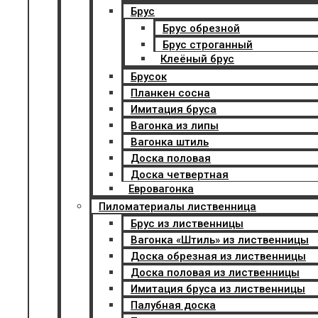
Брус
Брус обрезной
Брус строганный
Клеёный брус
Брусок
Планкен сосна
Имитация бруса
Вагонка из липы
Вагонка штиль
Доска половая
Доска четвертная
Евровагонка
Пиломатериалы лиственница
Брус из лиственницы
Вагонка «Штиль» из лиственницы
Доска обрезная из лиственницы
Доска половая из лиственницы
Имитация бруса из лиственницы
Палубная доска