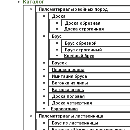
Каталог
Пиломатериалы хвойных пород
Доска
Доска обрезная
Доска строганная
Брус
Брус обрезной
Брус строганный
Клеёный брус
Брусок
Планкен сосна
Имитация бруса
Вагонка из липы
Вагонка штиль
Доска половая
Доска четвертная
Евровагонка
Пиломатериалы лиственница
Брус из лиственницы
Вагонка «Штиль» из лиственницы