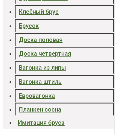
Клеёный брус
Брусок
Доска половая
Доска четвертная
Вагонка из липы
Вагонка штиль
Евровагонка
Планкен сосна
Имитация бруса