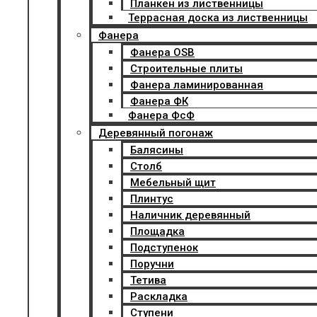
Планкен из лиственницы
Террасная доска из лиственницы
Фанера
Фанера OSB
Строительные плиты
Фанера ламинированная
Фанера ФК
Фанера ФсФ
Деревянный погонаж
Балясины
Столб
Мебельный щит
Плинтус
Наличник деревянный
Площадка
Подступенок
Поручни
Тетива
Раскладка
Ступени