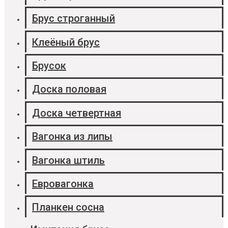
Брус строганный
Клеёный брус
Брусок
Доска половая
Доска четвертная
Вагонка из липы
Вагонка штиль
Евровагонка
Планкен сосна