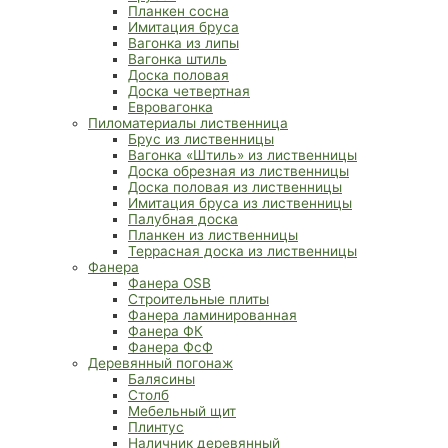
Планкен сосна
Имитация бруса
Вагонка из липы
Вагонка штиль
Доска половая
Доска четвертная
Евровагонка
Пиломатериалы лиственница
Брус из лиственницы
Вагонка «Штиль» из лиственницы
Доска обрезная из лиственницы
Доска половая из лиственницы
Имитация бруса из лиственницы
Палубная доска
Планкен из лиственницы
Террасная доска из лиственницы
Фанера
Фанера OSB
Строительные плиты
Фанера ламинированная
Фанера ФК
Фанера ФсФ
Деревянный погонаж
Балясины
Столб
Мебельный щит
Плинтус
Наличник деревянный