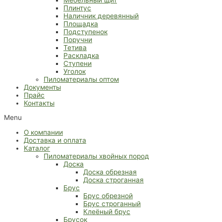
Плинтус
Наличник деревянный
Площадка
Подступенок
Поручни
Тетива
Раскладка
Ступени
Уголок
Пиломатериалы оптом
Документы
Прайс
Контакты
Menu
О компании
Доставка и оплата
Каталог
Пиломатериалы хвойных пород
Доска
Доска обрезная
Доска строганная
Брус
Брус обрезной
Брус строганный
Клеёный брус
Брусок