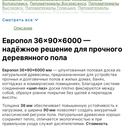
Волоколамск
,
Пиломатериалы Воскресенск
,
Пиломатериалы
Высоковск
,
Пиломатериалы Голицыно
,
Пиломатериалы
Дедовск
,
Пиломатериалы Дзержинский
,
Пиломатериалы
Дмитров
,
Пиломатериалы Долгопрудный
,
Пиломатериалы
Смотреть все
Домодедово
,
Пиломатериалы Дрезна
,
Пиломатериалы Дубна
,
Пиломатериалы Егорьевск
,
Пиломатериалы Жуковский
,
Описание
Пиломатериалы Зарайск
,
Пиломатериалы Звенигород
,
Пиломатериалы Ивантеевка
,
Пиломатериалы Королёв
,
Европол 36×90×6000 —
Пиломатериалы Лобня
,
Пиломатериалы Мытищи
,
Пиломатериалы Пушкино
,
Пиломатериалы Фрязино
,
надёжное решение для прочного
Пиломатериалы Химки
,
Пиломатериалы Щёлково
деревянного пола
Европол 36×90×6000 мм
— шпунтованная половая доска из
натуральной древесины, предназначенная для устройства
прочных и долговечных полов в жилых домах, банях,
коттеджах и коммерческих помещениях. Благодаря системе
соединения
«шип-паз»
доски плотно фиксируются между
собой, образуя ровное покрытие без щелей и перепадов
высоты.
Толщина
36 мм
обеспечивает повышенную устойчивость к
нагрузкам, а ширина
90 мм
позволяет создать аккуратный
классический рисунок пола. Натуральная древесина хорошо
сохраняет тепло, отличается экологичностью и при
правильном уходе служит десятилетиями.
Стоимость