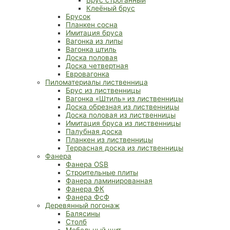
Клеёный брус
Брусок
Планкен сосна
Имитация бруса
Вагонка из липы
Вагонка штиль
Доска половая
Доска четвертная
Евровагонка
Пиломатериалы лиственница
Брус из лиственницы
Вагонка «Штиль» из лиственницы
Доска обрезная из лиственницы
Доска половая из лиственницы
Имитация бруса из лиственницы
Палубная доска
Планкен из лиственницы
Террасная доска из лиственницы
Фанера
Фанера OSB
Строительные плиты
Фанера ламинированная
Фанера ФК
Фанера ФсФ
Деревянный погонаж
Балясины
Столб
Мебельный щит