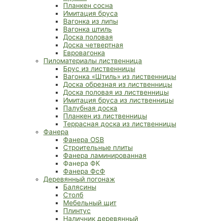
Планкен сосна
Имитация бруса
Вагонка из липы
Вагонка штиль
Доска половая
Доска четвертная
Евровагонка
Пиломатериалы лиственница
Брус из лиственницы
Вагонка «Штиль» из лиственницы
Доска обрезная из лиственницы
Доска половая из лиственницы
Имитация бруса из лиственницы
Палубная доска
Планкен из лиственницы
Террасная доска из лиственницы
Фанера
Фанера OSB
Строительные плиты
Фанера ламинированная
Фанера ФК
Фанера ФсФ
Деревянный погонаж
Балясины
Столб
Мебельный щит
Плинтус
Наличник деревянный