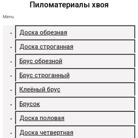
Пиломатериалы хвоя
Menu
Доска обрезная
Доска строганная
Брус обрезной
Брус строганный
Клеёный брус
Брусок
Доска половая
Доска четвертная