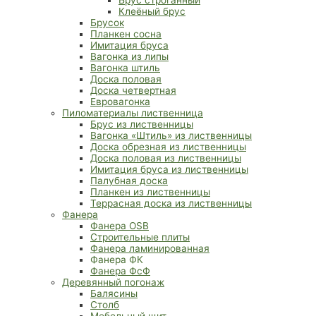
Клеёный брус
Брусок
Планкен сосна
Имитация бруса
Вагонка из липы
Вагонка штиль
Доска половая
Доска четвертная
Евровагонка
Пиломатериалы лиственница
Брус из лиственницы
Вагонка «Штиль» из лиственницы
Доска обрезная из лиственницы
Доска половая из лиственницы
Имитация бруса из лиственницы
Палубная доска
Планкен из лиственницы
Террасная доска из лиственницы
Фанера
Фанера OSB
Строительные плиты
Фанера ламинированная
Фанера ФК
Фанера ФсФ
Деревянный погонаж
Балясины
Столб
Мебельный щит