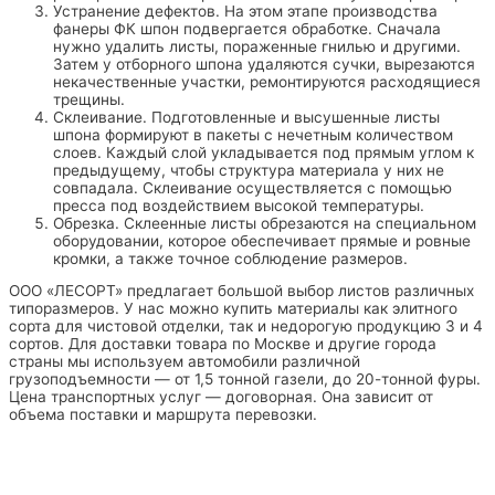
Устранение дефектов. На этом этапе производства
фанеры ФК шпон подвергается обработке. Сначала
нужно удалить листы, пораженные гнилью и другими.
Затем у отборного шпона удаляются сучки, вырезаются
некачественные участки, ремонтируются расходящиеся
трещины.
Склеивание. Подготовленные и высушенные листы
шпона формируют в пакеты с нечетным количеством
слоев. Каждый слой укладывается под прямым углом к
предыдущему, чтобы структура материала у них не
совпадала. Склеивание осуществляется с помощью
пресса под воздействием высокой температуры.
Обрезка. Склеенные листы обрезаются на специальном
оборудовании, которое обеспечивает прямые и ровные
кромки, а также точное соблюдение размеров.
ООО «ЛЕСОРТ» предлагает большой выбор листов различных
типоразмеров. У нас можно купить материалы как элитного
сорта для чистовой отделки, так и недорогую продукцию 3 и 4
сортов. Для доставки товара по Москве и другие города
страны мы используем автомобили различной
грузоподъемности — от 1,5 тонной газели, до 20-тонной фуры.
Цена транспортных услуг — договорная. Она зависит от
объема поставки и маршрута перевозки.