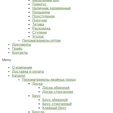
Плинтус
Наличник деревянный
Площадка
Подступенок
Поручни
Тетива
Раскладка
Ступени
Уголок
Пиломатериалы оптом
Документы
Прайс
Контакты
Menu
О компании
Доставка и оплата
Каталог
Пиломатериалы хвойных пород
Доска
Доска обрезная
Доска строганная
Брус
Брус обрезной
Брус строганный
Клеёный брус
Брусок