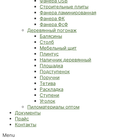
Фанера OSB
Строительные плиты
Фанера ламинированная
Фанера ФК
Фанера ФсФ
Деревянный погонаж
Балясины
Столб
Мебельный щит
Плинтус
Наличник деревянный
Площадка
Подступенок
Поручни
Тетива
Раскладка
Ступени
Уголок
Пиломатериалы оптом
Документы
Прайс
Контакты
Menu