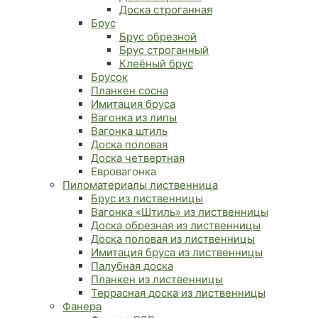
Доска строганная
Брус
Брус обрезной
Брус строганный
Клеёный брус
Брусок
Планкен сосна
Имитация бруса
Вагонка из липы
Вагонка штиль
Доска половая
Доска четвертная
Евровагонка
Пиломатериалы лиственница
Брус из лиственницы
Вагонка «Штиль» из лиственницы
Доска обрезная из лиственницы
Доска половая из лиственницы
Имитация бруса из лиственницы
Палубная доска
Планкен из лиственницы
Террасная доска из лиственницы
Фанера