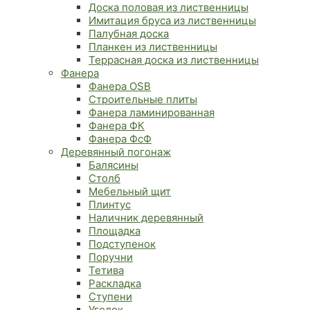
Доска половая из лиственницы
Имитация бруса из лиственницы
Палубная доска
Планкен из лиственницы
Террасная доска из лиственницы
Фанера
Фанера OSB
Строительные плиты
Фанера ламинированная
Фанера ФК
Фанера ФсФ
Деревянный погонаж
Балясины
Столб
Мебельный щит
Плинтус
Наличник деревянный
Площадка
Подступенок
Поручни
Тетива
Раскладка
Ступени
Уголок