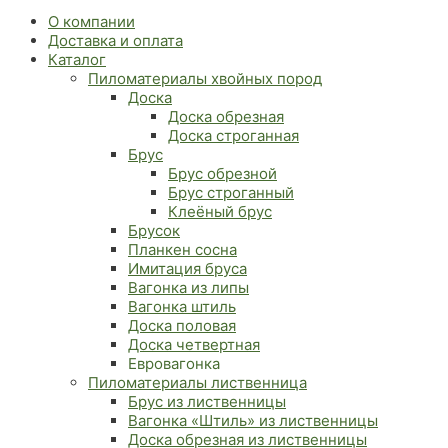
О компании
Доставка и оплата
Каталог
Пиломатериалы хвойных пород
Доска
Доска обрезная
Доска строганная
Брус
Брус обрезной
Брус строганный
Клеёный брус
Брусок
Планкен сосна
Имитация бруса
Вагонка из липы
Вагонка штиль
Доска половая
Доска четвертная
Евровагонка
Пиломатериалы лиственница
Брус из лиственницы
Вагонка «Штиль» из лиственницы
Доска обрезная из лиственницы