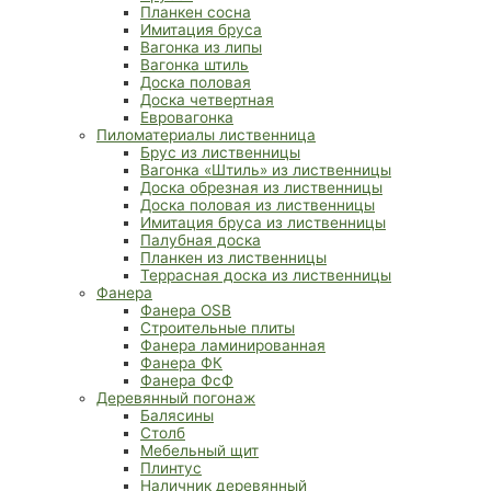
Планкен сосна
Имитация бруса
Вагонка из липы
Вагонка штиль
Доска половая
Доска четвертная
Евровагонка
Пиломатериалы лиственница
Брус из лиственницы
Вагонка «Штиль» из лиственницы
Доска обрезная из лиственницы
Доска половая из лиственницы
Имитация бруса из лиственницы
Палубная доска
Планкен из лиственницы
Террасная доска из лиственницы
Фанера
Фанера OSB
Строительные плиты
Фанера ламинированная
Фанера ФК
Фанера ФсФ
Деревянный погонаж
Балясины
Столб
Мебельный щит
Плинтус
Наличник деревянный