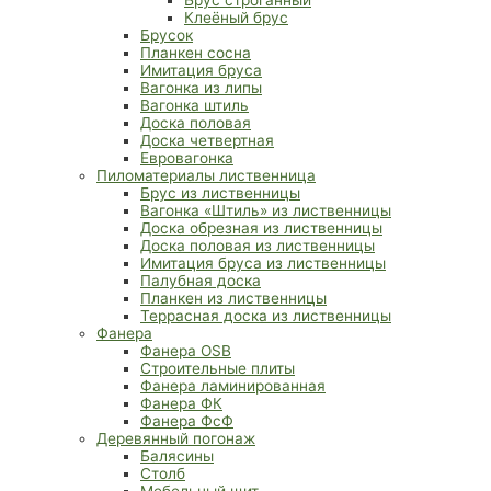
Клеёный брус
Брусок
Планкен сосна
Имитация бруса
Вагонка из липы
Вагонка штиль
Доска половая
Доска четвертная
Евровагонка
Пиломатериалы лиственница
Брус из лиственницы
Вагонка «Штиль» из лиственницы
Доска обрезная из лиственницы
Доска половая из лиственницы
Имитация бруса из лиственницы
Палубная доска
Планкен из лиственницы
Террасная доска из лиственницы
Фанера
Фанера OSB
Строительные плиты
Фанера ламинированная
Фанера ФК
Фанера ФсФ
Деревянный погонаж
Балясины
Столб
Мебельный щит