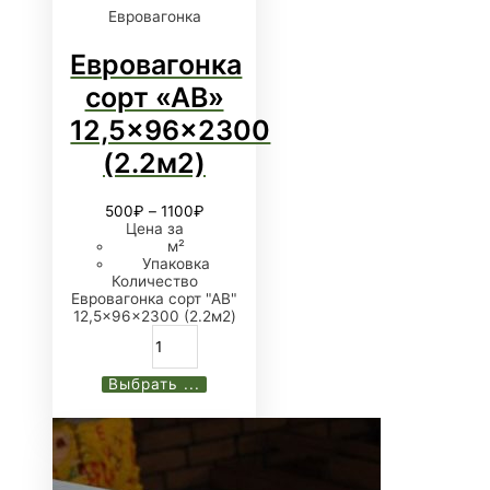
Евровагонка
Евровагонка
сорт «АB»
12,5x96x2300
(2.2м2)
500
₽
–
1100
₽
Цена за
м²
Упаковка
Количество
Евровагонка сорт "АB"
12,5x96x2300 (2.2м2)
Выбрать ...