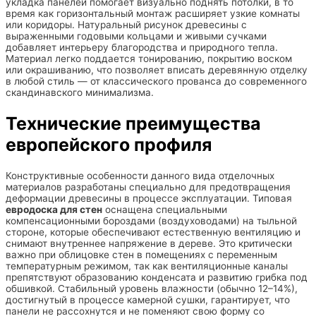
укладка панелей помогает визуально поднять потолки, в то
время как горизонтальный монтаж расширяет узкие комнаты
или коридоры. Натуральный рисунок древесины с
выраженными годовыми кольцами и живыми сучками
добавляет интерьеру благородства и природного тепла.
Материал легко поддается тонированию, покрытию воском
или окрашиванию, что позволяет вписать деревянную отделку
в любой стиль — от классического прованса до современного
скандинавского минимализма.
Технические преимущества
европейского профиля
Конструктивные особенности данного вида отделочных
материалов разработаны специально для предотвращения
деформации древесины в процессе эксплуатации. Типовая
евродоска для стен
оснащена специальными
компенсационными бороздами (воздуховодами) на тыльной
стороне, которые обеспечивают естественную вентиляцию и
снимают внутреннее напряжение в дереве. Это критически
важно при облицовке стен в помещениях с переменным
температурным режимом, так как вентиляционные каналы
препятствуют образованию конденсата и развитию грибка под
обшивкой. Стабильный уровень влажности (обычно 12–14%),
достигнутый в процессе камерной сушки, гарантирует, что
панели не рассохнутся и не поменяют свою форму со