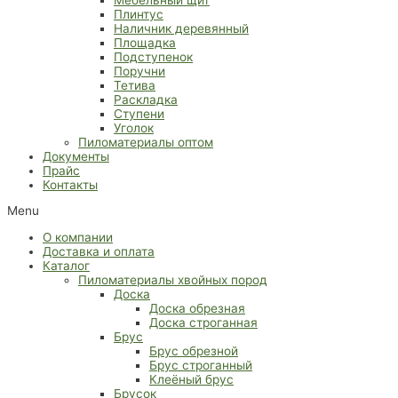
Плинтус
Наличник деревянный
Площадка
Подступенок
Поручни
Тетива
Раскладка
Ступени
Уголок
Пиломатериалы оптом
Документы
Прайс
Контакты
Menu
О компании
Доставка и оплата
Каталог
Пиломатериалы хвойных пород
Доска
Доска обрезная
Доска строганная
Брус
Брус обрезной
Брус строганный
Клеёный брус
Брусок