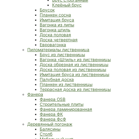
Клеёный брус
Брусок
Планкен сосна
Имитация бруса
Вагонка из липы
Вагонка штиль
Доска половая
Доска четвертная
Евровагонка
Пиломатериалы лиственница
Брус из лиственницы
Вагонка «Штиль» из лиственницы
Доска обрезная из лиственницы
Доска половая из лиственницы
Имитация бруса из лиственницы
Палубная доска
Планкен из лиственницы
Террасная доска из лиственницы
Фанера
Фанера OSB
Строительные плиты
Фанера ламинированная
Фанера ФК
Фанера ФсФ
Деревянный погонаж
Балясины
Столб
Мебельный щит