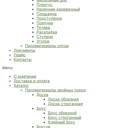
Плинтус
Наличник деревянный
Площадка
Подступенок
Поручни
Тетива
Раскладка
Ступени
Уголок
Пиломатериалы оптом
Документы
Прайс
Контакты
Menu
О компании
Доставка и оплата
Каталог
Пиломатериалы хвойных пород
Доска
Доска обрезная
Доска строганная
Брус
Брус обрезной
Брус строганный
Клеёный брус
Брусок