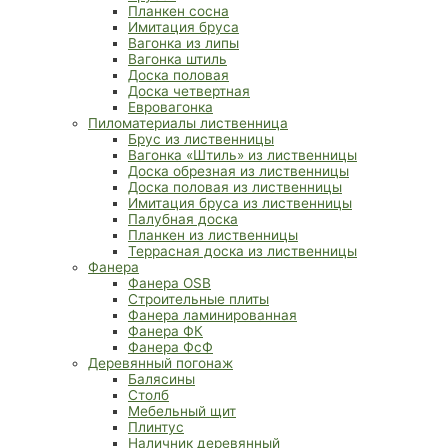
Планкен сосна
Имитация бруса
Вагонка из липы
Вагонка штиль
Доска половая
Доска четвертная
Евровагонка
Пиломатериалы лиственница
Брус из лиственницы
Вагонка «Штиль» из лиственницы
Доска обрезная из лиственницы
Доска половая из лиственницы
Имитация бруса из лиственницы
Палубная доска
Планкен из лиственницы
Террасная доска из лиственницы
Фанера
Фанера OSB
Строительные плиты
Фанера ламинированная
Фанера ФК
Фанера ФсФ
Деревянный погонаж
Балясины
Столб
Мебельный щит
Плинтус
Наличник деревянный