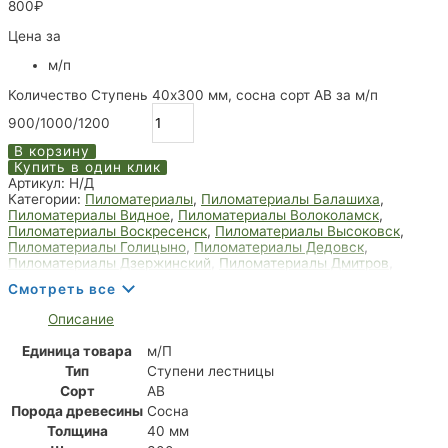
800
₽
Цена за
м/п
Количество Ступень 40x300 мм, сосна сорт АВ за м/п
900/1000/1200
В корзину
Купить в один клик
Артикул:
Н/Д
Категории:
Пиломатериалы
,
Пиломатериалы Балашиха
,
Пиломатериалы Видное
,
Пиломатериалы Волоколамск
,
Пиломатериалы Воскресенск
,
Пиломатериалы Высоковск
,
Пиломатериалы Голицыно
,
Пиломатериалы Дедовск
,
Пиломатериалы Дзержинский
,
Пиломатериалы Дмитров
,
Пиломатериалы Долгопрудный
,
Пиломатериалы Домодедово
,
Смотреть все
Пиломатериалы Дрезна
,
Пиломатериалы Дубна
,
Пиломатериалы Егорьевск
,
Пиломатериалы Жуковский
,
Описание
Пиломатериалы Зарайск
,
Пиломатериалы Звенигород
,
Пиломатериалы Ивантеевка
,
Пиломатериалы Королёв
,
Единица товара
м/П
Пиломатериалы Лобня
,
Пиломатериалы Мытищи
,
Тип
Ступени лестницы
Пиломатериалы Пушкино
,
Пиломатериалы Фрязино
,
Пиломатериалы Химки
,
Пиломатериалы Щёлково
,
Ступени
Сорт
АВ
Порода древесины
Сосна
Толщина
40 мм