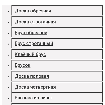
Доска обрезная
Доска строганная
Брус обрезной
Брус строганный
Клеёный брус
Брусок
Доска половая
Доска четвертная
Вагонка из липы