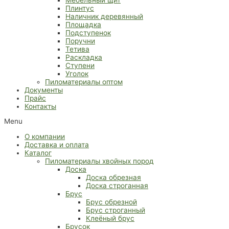
Плинтус
Наличник деревянный
Площадка
Подступенок
Поручни
Тетива
Раскладка
Ступени
Уголок
Пиломатериалы оптом
Документы
Прайс
Контакты
Menu
О компании
Доставка и оплата
Каталог
Пиломатериалы хвойных пород
Доска
Доска обрезная
Доска строганная
Брус
Брус обрезной
Брус строганный
Клеёный брус
Брусок