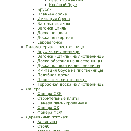
Клеёный брус
Брусок
Планкен сосна
Имитация бруса
Вагонка из липы
Вагонка штиль
Доска половая
Доска четвертная
Евровагонка
Пиломатериалы лиственница
Брус из лиственницы
Вагонка «Штиль» из лиственницы
Доска обрезная из лиственницы
Доска половая из лиственницы
Имитация бруса из лиственницы
Палубная доска
Планкен из лиственницы
Террасная доска из лиственницы
Фанера
Фанера OSB
Строительные плиты
Фанера ламинированная
Фанера ФК
Фанера ФсФ
Деревянный погонаж
Балясины
Столб
Мебельный щит