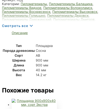
Категории:
Пиломатериалы
,
Пиломатериалы Балашиха
,
Пиломатериалы Видное
,
Пиломатериалы Волоколамск
,
Пиломатериалы Воскресенск
,
Пиломатериалы Высоковск
,
Пиломатериалы Голицыно
,
Пиломатериалы Дедовск
,
Пиломатериалы Дзержинский
,
Пиломатериалы Дмитров
,
Пиломатериалы Долгопрудный
,
Пиломатериалы Домодедово
,
Смотреть все
Пиломатериалы Дрезна
,
Пиломатериалы Дубна
,
Пиломатериалы Егорьевск
,
Пиломатериалы Жуковский
,
Описание
Пиломатериалы Зарайск
,
Пиломатериалы Звенигород
,
Пиломатериалы Ивантеевка
,
Пиломатериалы Королёв
,
Пиломатериалы Лобня
,
Пиломатериалы Мытищи
,
Тип
Площадка
Пиломатериалы Пушкино
,
Пиломатериалы Фрязино
,
Пиломатериалы Химки
,
Пиломатериалы Щёлково
,
Площадка
Порода древесины
Сосна
Сорт
АВ
Ширина
900 мм
Длина
900 мм
Высота
40 мм
Вес
14.2 кг
Похожие товары