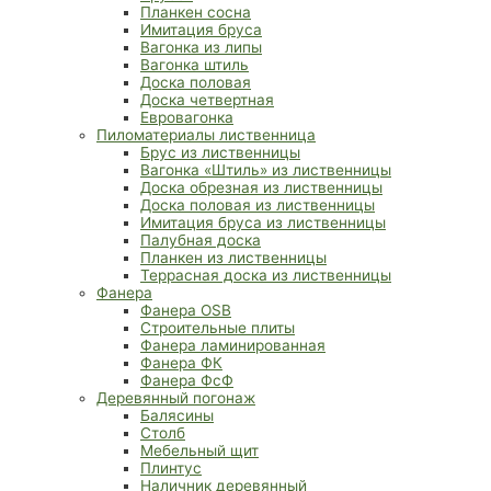
Планкен сосна
Имитация бруса
Вагонка из липы
Вагонка штиль
Доска половая
Доска четвертная
Евровагонка
Пиломатериалы лиственница
Брус из лиственницы
Вагонка «Штиль» из лиственницы
Доска обрезная из лиственницы
Доска половая из лиственницы
Имитация бруса из лиственницы
Палубная доска
Планкен из лиственницы
Террасная доска из лиственницы
Фанера
Фанера OSB
Строительные плиты
Фанера ламинированная
Фанера ФК
Фанера ФсФ
Деревянный погонаж
Балясины
Столб
Мебельный щит
Плинтус
Наличник деревянный