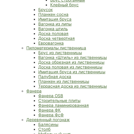
Клеёный брус
Брусок
Планкен сосна
Имитация бруса
Вагонка из липы
Вагонка штиль
Доска половая
Доска четвертная
Евровагонка
Пиломатериалы лиственница
Брус из лиственницы
Вагонка «Штиль» из лиственницы
Доска обрезная из лиственницы
Доска половая из лиственницы
Имитация бруса из лиственницы
Палубная доска
Планкен из лиственницы
Террасная доска из лиственницы
Фанера
Фанера OSB
Строительные плиты
Фанера ламинированная
Фанера ФК
Фанера ФсФ
Деревянный погонаж
Балясины
Столб
Мебельный щит