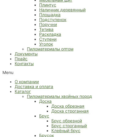
Плинтус
Наличник деревянный
Площадка
Подступенок
Поручни
Тетива
Раскладка
Ступени
Уголок
Пиломатериалы оптом
Документы
Прайс
Контакты
Menu
О компании
Доставка и оплата
Каталог
Пиломатериалы хвойных пород
Доска
Доска обрезная
Доска строганная
Брус
Брус обрезной
Брус строганный
Клеёный брус
Брусок