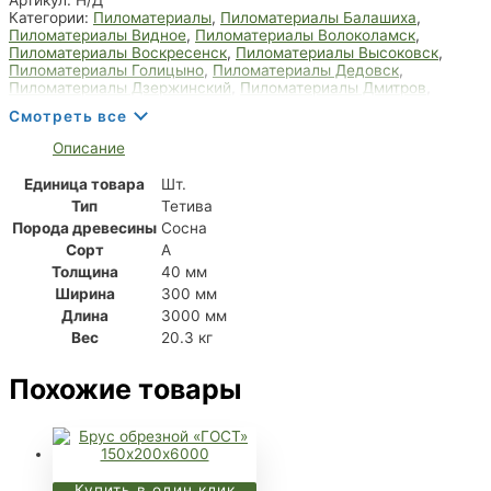
Категории:
Пиломатериалы
,
Пиломатериалы Балашиха
,
Пиломатериалы Видное
,
Пиломатериалы Волоколамск
,
Пиломатериалы Воскресенск
,
Пиломатериалы Высоковск
,
Пиломатериалы Голицыно
,
Пиломатериалы Дедовск
,
Пиломатериалы Дзержинский
,
Пиломатериалы Дмитров
,
Пиломатериалы Долгопрудный
,
Пиломатериалы Домодедово
,
Смотреть все
Пиломатериалы Дрезна
,
Пиломатериалы Дубна
,
Пиломатериалы Егорьевск
,
Пиломатериалы Жуковский
,
Описание
Пиломатериалы Зарайск
,
Пиломатериалы Звенигород
,
Пиломатериалы Ивантеевка
,
Пиломатериалы Королёв
,
Единица товара
Шт.
Пиломатериалы Лобня
,
Пиломатериалы Мытищи
,
Тип
Тетива
Пиломатериалы Пушкино
,
Пиломатериалы Фрязино
,
Пиломатериалы Химки
,
Пиломатериалы Щёлково
,
Тетива
Порода древесины
Сосна
Сорт
А
Толщина
40 мм
Ширина
300 мм
Длина
3000 мм
Вес
20.3 кг
Похожие товары
Купить в один клик