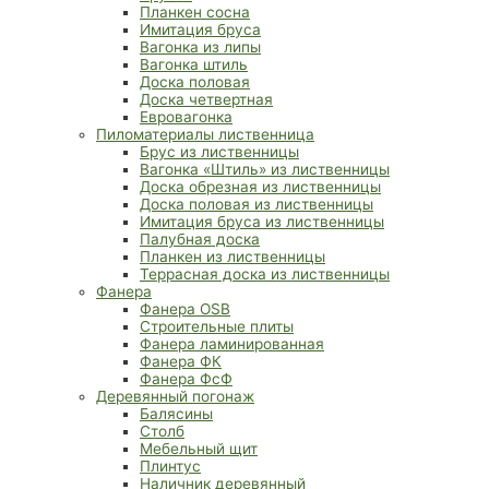
Планкен сосна
Имитация бруса
Вагонка из липы
Вагонка штиль
Доска половая
Доска четвертная
Евровагонка
Пиломатериалы лиственница
Брус из лиственницы
Вагонка «Штиль» из лиственницы
Доска обрезная из лиственницы
Доска половая из лиственницы
Имитация бруса из лиственницы
Палубная доска
Планкен из лиственницы
Террасная доска из лиственницы
Фанера
Фанера OSB
Строительные плиты
Фанера ламинированная
Фанера ФК
Фанера ФсФ
Деревянный погонаж
Балясины
Столб
Мебельный щит
Плинтус
Наличник деревянный