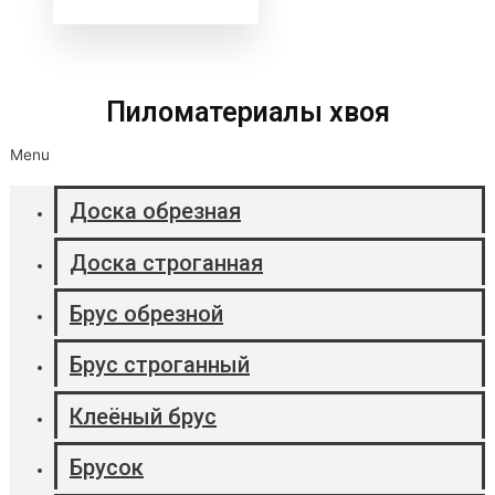
Пиломатериалы хвоя
Menu
Доска обрезная
Доска строганная
Брус обрезной
Брус строганный
Клеёный брус
Брусок