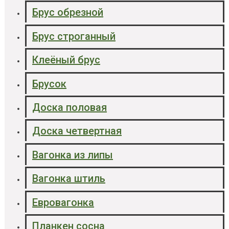
Брус обрезной
Брус строганный
Клеёный брус
Брусок
Доска половая
Доска четвертная
Вагонка из липы
Вагонка штиль
Евровагонка
Планкен сосна