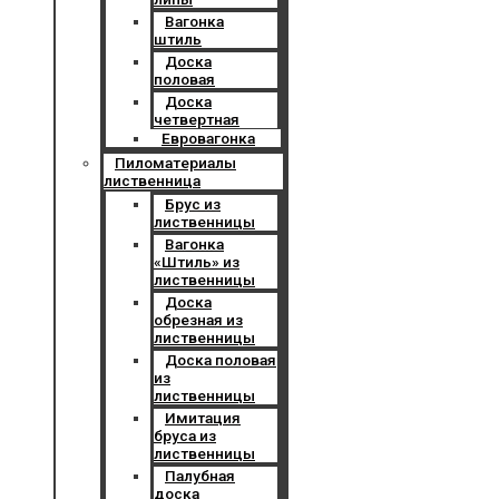
Вагонка
штиль
Доска
половая
Доска
четвертная
Евровагонка
Пиломатериалы
лиственница
Брус из
лиственницы
Вагонка
«Штиль» из
лиственницы
Доска
обрезная из
лиственницы
Доска половая
из
лиственницы
Имитация
бруса из
лиственницы
Палубная
доска