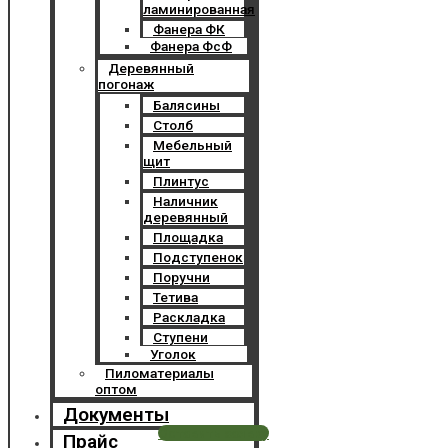
ламинированная
Фанера ФК
Фанера ФсФ
Деревянный
погонаж
Балясины
Столб
Мебельный
щит
Плинтус
Наличник
деревянный
Площадка
Подступенок
Поручни
Тетива
Раскладка
Ступени
Уголок
Пиломатериалы
оптом
Документы
Оставить заявку
Прайс