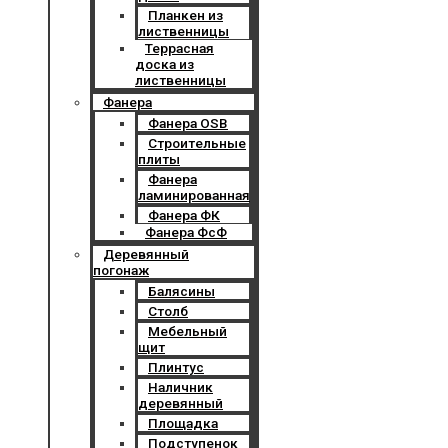
Планкен из
лиственницы
Террасная
доска из
лиственницы
Фанера
Фанера OSB
Строительные
плиты
Фанера
ламинированная
Фанера ФК
Фанера ФсФ
Деревянный
погонаж
Балясины
Столб
Мебельный
щит
Плинтус
Наличник
деревянный
Площадка
Подступенок