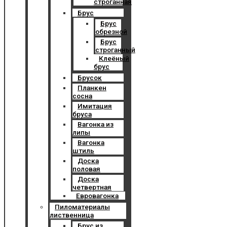
строганная
Брус
Брус
обрезной
Брус
строганный
Клеёный
брус
Брусок
Планкен
сосна
Имитация
бруса
Вагонка из
липы
Вагонка
штиль
Доска
половая
Доска
четвертная
Евровагонка
Пиломатериалы
лиственница
Брус из