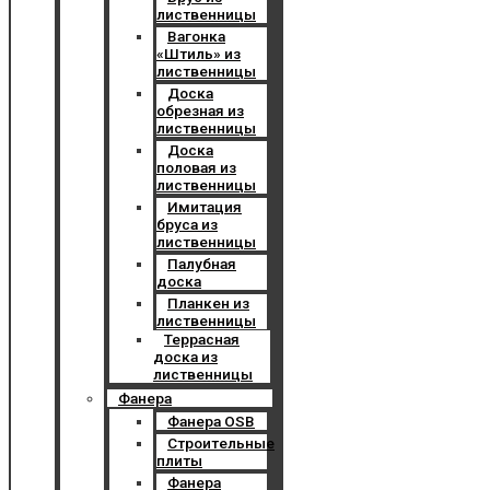
лиственницы
Вагонка
«Штиль» из
лиственницы
Доска
обрезная из
лиственницы
Доска
половая из
лиственницы
Имитация
бруса из
лиственницы
Палубная
доска
Планкен из
лиственницы
Террасная
доска из
лиственницы
Фанера
Фанера OSB
Строительные
плиты
Фанера