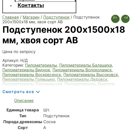
Контакты
Главная
/
Магазин
/
Подступенок
/ Подступенок
200х1500х18 мм, хвоя сорт АВ
Подступенок 200х1500х18
мм, хвоя сорт АВ
Цена по запросу
Артикул:
Н/Д
Категории:
Пиломатериалы
,
Пиломатериалы Балашиха
,
Пиломатериалы Видное
,
Пиломатериалы Волоколамск
,
Пиломатериалы Воскресенск
,
Пиломатериалы Высоковск
,
Пиломатериалы Голицыно
,
Пиломатериалы Дедовск
,
Пиломатериалы Дзержинский
,
Пиломатериалы Дмитров
,
Пиломатериалы Долгопрудный
,
Пиломатериалы Домодедово
,
Смотреть все
Пиломатериалы Дрезна
,
Пиломатериалы Дубна
,
Пиломатериалы Егорьевск
,
Пиломатериалы Жуковский
,
Описание
Пиломатериалы Зарайск
,
Пиломатериалы Звенигород
,
Пиломатериалы Ивантеевка
,
Пиломатериалы Королёв
,
Единица товара
Шт.
Пиломатериалы Лобня
,
Пиломатериалы Мытищи
,
Тип
Подступенок
Пиломатериалы Пушкино
,
Пиломатериалы Фрязино
,
Пиломатериалы Химки
,
Пиломатериалы Щёлково
,
Подступенок
Порода древесины
Сосна
Сорт
А