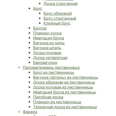
Доска строганная
Брус
Брус обрезной
Брус строганный
Клеёный брус
Брусок
Планкен сосна
Имитация бруса
Вагонка из липы
Вагонка штиль
Доска половая
Доска четвертная
Евровагонка
Пиломатериалы лиственница
Брус из лиственницы
Вагонка «Штиль» из лиственницы
Доска обрезная из лиственницы
Доска половая из лиственницы
Имитация бруса из лиственницы
Палубная доска
Планкен из лиственницы
Террасная доска из лиственницы
Фанера