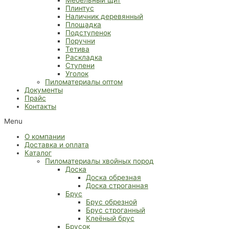
Плинтус
Наличник деревянный
Площадка
Подступенок
Поручни
Тетива
Раскладка
Ступени
Уголок
Пиломатериалы оптом
Документы
Прайс
Контакты
Menu
О компании
Доставка и оплата
Каталог
Пиломатериалы хвойных пород
Доска
Доска обрезная
Доска строганная
Брус
Брус обрезной
Брус строганный
Клеёный брус
Брусок