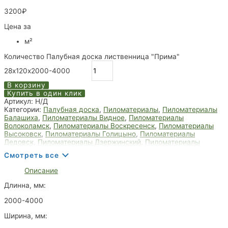
3200
₽
Цена за
м²
Количество Палубная доска лиственница "Прима"
28х120х2000-4000
В корзину
Купить в один клик
Артикул:
Н/Д
Категории:
Палубная доска
,
Пиломатериалы
,
Пиломатериалы
Балашиха
,
Пиломатериалы Видное
,
Пиломатериалы
Волоколамск
,
Пиломатериалы Воскресенск
,
Пиломатериалы
Высоковск
,
Пиломатериалы Голицыно
,
Пиломатериалы
Дедовск
,
Пиломатериалы Дзержинский
,
Пиломатериалы
Дмитров
,
Пиломатериалы Долгопрудный
,
Пиломатериалы
Смотреть все
Домодедово
,
Пиломатериалы Дрезна
,
Пиломатериалы Дубна
,
Пиломатериалы Егорьевск
,
Пиломатериалы Жуковский
,
Описание
Пиломатериалы Зарайск
,
Пиломатериалы Звенигород
,
Пиломатериалы Ивантеевка
,
Пиломатериалы Королёв
,
Длинна, мм:
Пиломатериалы Лобня
,
Пиломатериалы Мытищи
,
Пиломатериалы Пушкино
,
Пиломатериалы Фрязино
,
2000-4000
Пиломатериалы Химки
,
Пиломатериалы Щёлково
Ширина, мм: