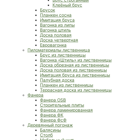
Клеёный брус
Брусок
Планкен сосна
Имитация бруса
Вагонка из липы
Вагонка штиль
Доска половая
Доска четвертная
Евровагонка
Пиломатериалы лиственница
Брус из лиственницы
Вагонка «Штиль» из лиственницы
Доска обрезная из лиственницы
Доска половая из лиственницы
Имитация бруса из лиственницы
Палубная доска
Планкен из лиственницы
Террасная доска из лиственницы
Фанера
Фанера OSB
Строительные плиты
Фанера ламинированная
Фанера ФК
Фанера ФсФ
Деревянный погонаж
Балясины
Столб
Мебельный щит