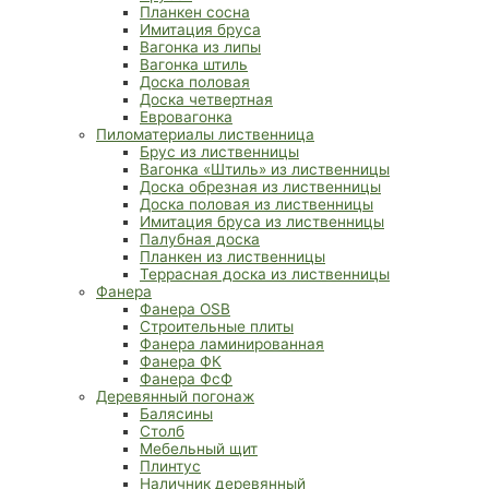
Планкен сосна
Имитация бруса
Вагонка из липы
Вагонка штиль
Доска половая
Доска четвертная
Евровагонка
Пиломатериалы лиственница
Брус из лиственницы
Вагонка «Штиль» из лиственницы
Доска обрезная из лиственницы
Доска половая из лиственницы
Имитация бруса из лиственницы
Палубная доска
Планкен из лиственницы
Террасная доска из лиственницы
Фанера
Фанера OSB
Строительные плиты
Фанера ламинированная
Фанера ФК
Фанера ФсФ
Деревянный погонаж
Балясины
Столб
Мебельный щит
Плинтус
Наличник деревянный