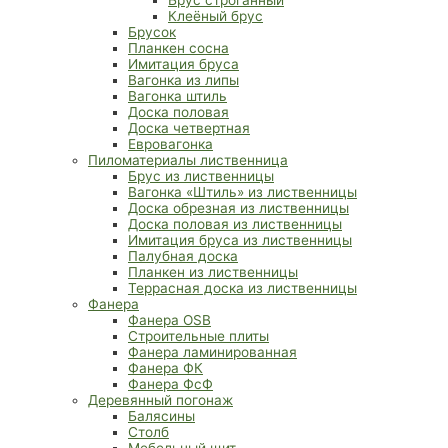
Клеёный брус
Брусок
Планкен сосна
Имитация бруса
Вагонка из липы
Вагонка штиль
Доска половая
Доска четвертная
Евровагонка
Пиломатериалы лиственница
Брус из лиственницы
Вагонка «Штиль» из лиственницы
Доска обрезная из лиственницы
Доска половая из лиственницы
Имитация бруса из лиственницы
Палубная доска
Планкен из лиственницы
Террасная доска из лиственницы
Фанера
Фанера OSB
Строительные плиты
Фанера ламинированная
Фанера ФК
Фанера ФсФ
Деревянный погонаж
Балясины
Столб
Мебельный щит