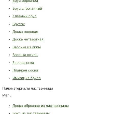
Брус обрезной
Брус строганный
Клеёный брус
Брусок
Доска половая
Доска четвертная
Вагонка из липы
Вагонка штиль
Евровагонка
Планкен сосна
Имитация бруса
Пиломатериалы лиственница
Menu
Доска обрезная из лиственницы
Брус из лиственницы