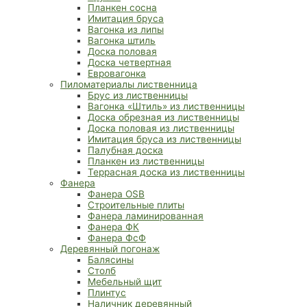
Планкен сосна
Имитация бруса
Вагонка из липы
Вагонка штиль
Доска половая
Доска четвертная
Евровагонка
Пиломатериалы лиственница
Брус из лиственницы
Вагонка «Штиль» из лиственницы
Доска обрезная из лиственницы
Доска половая из лиственницы
Имитация бруса из лиственницы
Палубная доска
Планкен из лиственницы
Террасная доска из лиственницы
Фанера
Фанера OSB
Строительные плиты
Фанера ламинированная
Фанера ФК
Фанера ФсФ
Деревянный погонаж
Балясины
Столб
Мебельный щит
Плинтус
Наличник деревянный