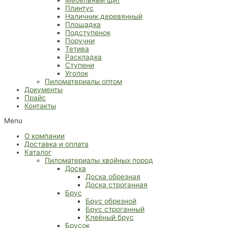
Плинтус
Наличник деревянный
Площадка
Подступенок
Поручни
Тетива
Раскладка
Ступени
Уголок
Пиломатериалы оптом
Документы
Прайс
Контакты
Menu
О компании
Доставка и оплата
Каталог
Пиломатериалы хвойных пород
Доска
Доска обрезная
Доска строганная
Брус
Брус обрезной
Брус строганный
Клеёный брус
Брусок