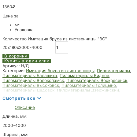
1350
₽
Цена за
м²
Упаковка
Количество Имитация бруса из лиственницы "ВC"
20х180х2000-4000
В корзину
Купить в один клик
Артикул:
Н/Д
Категории:
Имитация бруса из лиственницы
,
Пиломатериалы
,
Пиломатериалы Балашиха
,
Пиломатериалы Видное
,
Пиломатериалы Волоколамск
,
Пиломатериалы Воскресенск
,
Пиломатериалы Высоковск
,
Пиломатериалы Голицыно
,
Пиломатериалы Дедовск
,
Пиломатериалы Дзержинский
,
Пиломатериалы Дмитров
,
Пиломатериалы Долгопрудный
,
Смотреть все
Пиломатериалы Домодедово
,
Пиломатериалы Дрезна
,
Пиломатериалы Дубна
,
Пиломатериалы Егорьевск
,
Описание
Пиломатериалы Жуковский
,
Пиломатериалы Зарайск
,
Пиломатериалы Звенигород
,
Пиломатериалы Ивантеевка
,
Длинна, мм:
Пиломатериалы Королёв
,
Пиломатериалы Лобня
,
Пиломатериалы Мытищи
,
Пиломатериалы Пушкино
,
2000-4000
Пиломатериалы Фрязино
,
Пиломатериалы Химки
,
Пиломатериалы Щёлково
Ширина, мм: