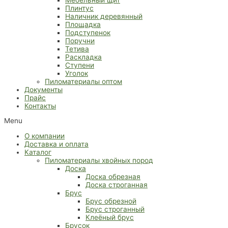
Плинтус
Наличник деревянный
Площадка
Подступенок
Поручни
Тетива
Раскладка
Ступени
Уголок
Пиломатериалы оптом
Документы
Прайс
Контакты
Menu
О компании
Доставка и оплата
Каталог
Пиломатериалы хвойных пород
Доска
Доска обрезная
Доска строганная
Брус
Брус обрезной
Брус строганный
Клеёный брус
Брусок