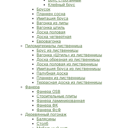
Клеёный брус
Брусок
Планкен сосна
Имитация бруса
Вагонка из липы
Вагонка штиль
Доска половая
Доска четвертная
Евровагонка
Пиломатериалы лиственница
Брус из лиственницы
Вагонка «Штиль» из лиственницы
Доска обрезная из лиственницы
Доска половая из лиственницы
Имитация бруса из лиственницы
Палубная доска
Планкен из лиственницы
Террасная доска из лиственницы
Фанера
Фанера OSB
Строительные плиты
Фанера ламинированная
Фанера ФК
Фанера ФсФ
Деревянный погонаж
Балясины
Столб
Мебельный щит