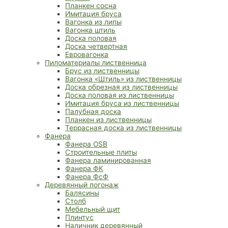
Планкен сосна
Имитация бруса
Вагонка из липы
Вагонка штиль
Доска половая
Доска четвертная
Евровагонка
Пиломатериалы лиственница
Брус из лиственницы
Вагонка «Штиль» из лиственницы
Доска обрезная из лиственницы
Доска половая из лиственницы
Имитация бруса из лиственницы
Палубная доска
Планкен из лиственницы
Террасная доска из лиственницы
Фанера
Фанера OSB
Строительные плиты
Фанера ламинированная
Фанера ФК
Фанера ФсФ
Деревянный погонаж
Балясины
Столб
Мебельный щит
Плинтус
Наличник деревянный