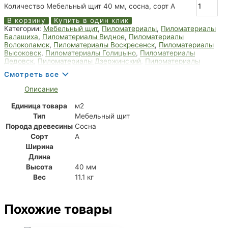
Количество Мебельный щит 40 мм, сосна, сорт А
В корзину
Купить в один клик
Категории:
Мебельный щит
,
Пиломатериалы
,
Пиломатериалы
Балашиха
,
Пиломатериалы Видное
,
Пиломатериалы
Волоколамск
,
Пиломатериалы Воскресенск
,
Пиломатериалы
Высоковск
,
Пиломатериалы Голицыно
,
Пиломатериалы
Дедовск
,
Пиломатериалы Дзержинский
,
Пиломатериалы
Дмитров
,
Пиломатериалы Долгопрудный
,
Пиломатериалы
Смотреть все
Домодедово
,
Пиломатериалы Дрезна
,
Пиломатериалы Дубна
,
Пиломатериалы Егорьевск
,
Пиломатериалы Жуковский
,
Описание
Пиломатериалы Зарайск
,
Пиломатериалы Звенигород
,
Пиломатериалы Ивантеевка
,
Пиломатериалы Королёв
,
Единица товара
м2
Пиломатериалы Лобня
,
Пиломатериалы Мытищи
,
Тип
Мебельный щит
Пиломатериалы Пушкино
,
Пиломатериалы Фрязино
,
Пиломатериалы Химки
,
Пиломатериалы Щёлково
Порода древесины
Сосна
Сорт
А
Ширина
Длина
Высота
40 мм
Вес
11.1 кг
Похожие товары