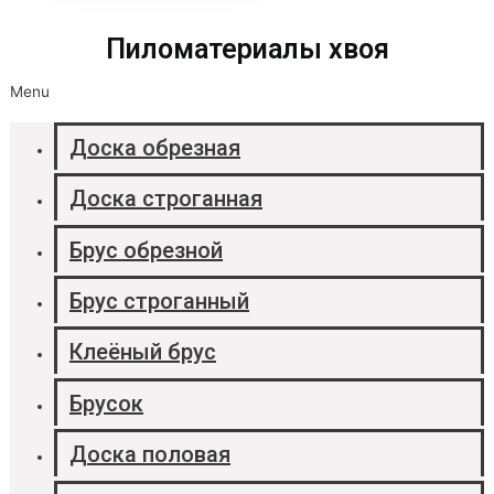
Пиломатериалы хвоя
Menu
Доска обрезная
Доска строганная
Брус обрезной
Брус строганный
Клеёный брус
Брусок
Доска половая