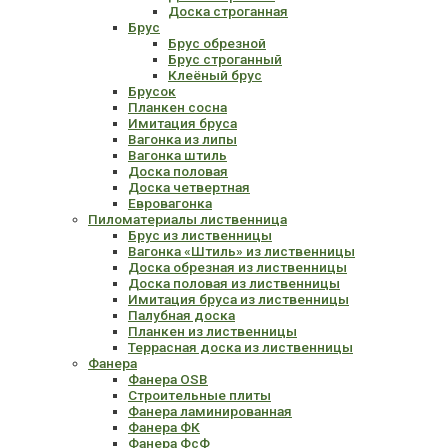
Доска строганная
Брус
Брус обрезной
Брус строганный
Клеёный брус
Брусок
Планкен сосна
Имитация бруса
Вагонка из липы
Вагонка штиль
Доска половая
Доска четвертная
Евровагонка
Пиломатериалы лиственница
Брус из лиственницы
Вагонка «Штиль» из лиственницы
Доска обрезная из лиственницы
Доска половая из лиственницы
Имитация бруса из лиственницы
Палубная доска
Планкен из лиственницы
Террасная доска из лиственницы
Фанера
Фанера OSB
Строительные плиты
Фанера ламинированная
Фанера ФК
Фанера ФсФ