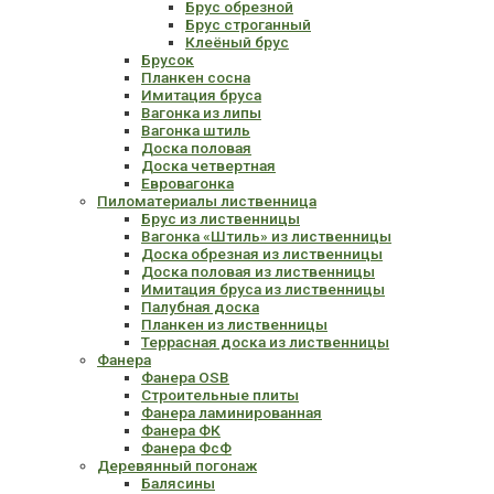
Брус обрезной
Брус строганный
Клеёный брус
Брусок
Планкен сосна
Имитация бруса
Вагонка из липы
Вагонка штиль
Доска половая
Доска четвертная
Евровагонка
Пиломатериалы лиственница
Брус из лиственницы
Вагонка «Штиль» из лиственницы
Доска обрезная из лиственницы
Доска половая из лиственницы
Имитация бруса из лиственницы
Палубная доска
Планкен из лиственницы
Террасная доска из лиственницы
Фанера
Фанера OSB
Строительные плиты
Фанера ламинированная
Фанера ФК
Фанера ФсФ
Деревянный погонаж
Балясины