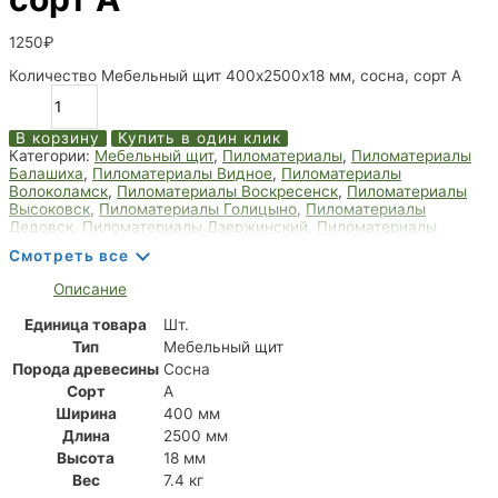
1250
₽
Количество Мебельный щит 400х2500х18 мм, сосна, сорт А
В корзину
Купить в один клик
Категории:
Мебельный щит
,
Пиломатериалы
,
Пиломатериалы
Балашиха
,
Пиломатериалы Видное
,
Пиломатериалы
Волоколамск
,
Пиломатериалы Воскресенск
,
Пиломатериалы
Высоковск
,
Пиломатериалы Голицыно
,
Пиломатериалы
Дедовск
,
Пиломатериалы Дзержинский
,
Пиломатериалы
Дмитров
,
Пиломатериалы Долгопрудный
,
Пиломатериалы
Смотреть все
Домодедово
,
Пиломатериалы Дрезна
,
Пиломатериалы Дубна
,
Пиломатериалы Егорьевск
,
Пиломатериалы Жуковский
,
Описание
Пиломатериалы Зарайск
,
Пиломатериалы Звенигород
,
Пиломатериалы Ивантеевка
,
Пиломатериалы Королёв
,
Единица товара
Шт.
Пиломатериалы Лобня
,
Пиломатериалы Мытищи
,
Тип
Мебельный щит
Пиломатериалы Пушкино
,
Пиломатериалы Фрязино
,
Пиломатериалы Химки
,
Пиломатериалы Щёлково
Порода древесины
Сосна
Сорт
А
Ширина
400 мм
Длина
2500 мм
Высота
18 мм
Вес
7.4 кг