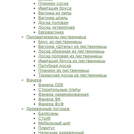
Планкен сосна
Имитация бруса
Вагонка из липы
Вагонка штиль
Доска половая
Доска четвертная
Евровагонка
Пиломатериалы лиственница
Брус из лиственницы
Вагонка «Штиль» из лиственницы
Доска обрезная из лиственницы
Доска половая из лиственницы
Имитация бруса из лиственницы
Палубная доска
Планкен из лиственницы
Террасная доска из лиственницы
Фанера
Фанера OSB
Строительные плиты
Фанера ламинированная
Фанера ФК
Фанера ФсФ
Деревянный погонаж
Балясины
Столб
Мебельный щит
Плинтус
Наличник деревянный