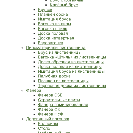
Клеёный брус
Брусок
Планкен сосна
Имитация бруса
Вагонка из липы
Вагонка штиль
Доска половая
Доска четвертная
Евровагонка
Пиломатериалы лиственница
Брус из лиственницы
Вагонка «Штиль» из лиственницы
Доска обрезная из лиственницы
Доска половая из лиственницы
Имитация бруса из лиственницы
Палубная доска
Планкен из лиственницы
Террасная доска из лиственницы
Фанера
Фанера OSB
Строительные плиты
Фанера ламинированная
Фанера ФК
Фанера ФсФ
Деревянный погонаж
Балясины
Столб
Мебельный щит