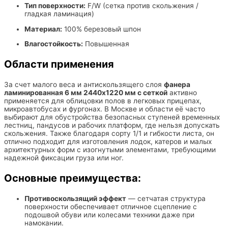
Тип поверхности:
F/W (сетка против скольжения /
гладкая ламинация)
Материал:
100% березовый шпон
Влагостойкость:
Повышенная
Области применения
За счет малого веса и антискользящего слоя
фанера
ламинированная 6 мм 2440х1220 мм с сеткой
активно
применяется для облицовки полов в легковых прицепах,
микроавтобусах и фургонах. В Москве и области её часто
выбирают для обустройства безопасных ступеней временных
лестниц, пандусов и рабочих платформ, где нельзя допускать
скольжения. Также благодаря сорту 1/1 и гибкости листа, он
отлично подходит для изготовления лодок, катеров и малых
архитектурных форм с изогнутыми элементами, требующими
надежной фиксации груза или ног.
Основные преимущества:
Противоскользящий эффект
— сетчатая структура
поверхности обеспечивает отличное сцепление с
подошвой обуви или колесами техники даже при
намокании.