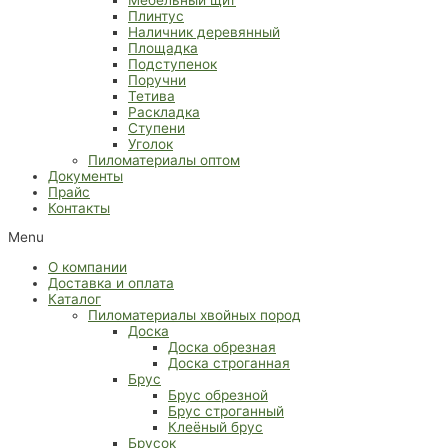
Плинтус
Наличник деревянный
Площадка
Подступенок
Поручни
Тетива
Раскладка
Ступени
Уголок
Пиломатериалы оптом
Документы
Прайс
Контакты
Menu
О компании
Доставка и оплата
Каталог
Пиломатериалы хвойных пород
Доска
Доска обрезная
Доска строганная
Брус
Брус обрезной
Брус строганный
Клеёный брус
Брусок