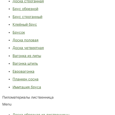
Доска строганная
Брус обрезной
Брус строганный
Клеёный брус
Брусок
Доска половая
Доска четвертная
Вагонка из липы
Вагонка штиль
Евровагонка
Планкен сосна
Имитация бруса
Пиломатериалы лиственница
Menu
Доска обрезная из лиственницы