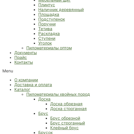
Плинтус
Наличник деревянный
Площадка
Подступенок
Поручни
Тетива
Раскладка
Ступени
Уголок
Пиломатериалы оптом
Документы
Прайс
Контакты
Menu
О компании
Доставка и оплата
Каталог
Пиломатериалы хвойных пород
Доска
Доска обрезная
Доска строганная
Брус
Брус обрезной
Брус строганный
Клеёный брус
Брусок