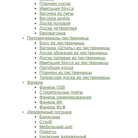
Планкен сосна
Имитация бруса
Вагонка из липы
Вагонка штиль
Доска половая
Доска четвертная
Евровагонка
Пиломатериалы лиственница
Брус из лиственницы
Вагонка «Штиль» из лиственницы
Доска обрезная из лиственницы
Доска половая из лиственницы
Имитация бруса из лиственницы
Палубная доска
Планкен из лиственницы
Террасная доска из лиственницы
Фанера
Фанера OSB
Строительные плиты
Фанера ламинированная
Фанера ФК
Фанера ФсФ
Деревянный погонаж
Балясины
Столб
Мебельный щит
Плинтус
Наличник деревянный