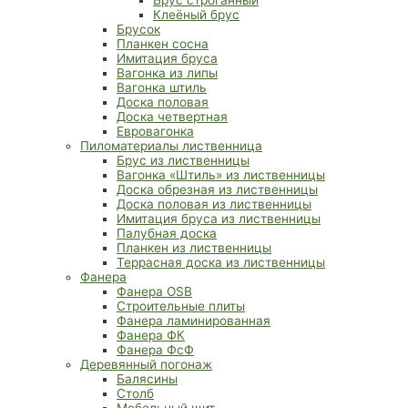
Клеёный брус
Брусок
Планкен сосна
Имитация бруса
Вагонка из липы
Вагонка штиль
Доска половая
Доска четвертная
Евровагонка
Пиломатериалы лиственница
Брус из лиственницы
Вагонка «Штиль» из лиственницы
Доска обрезная из лиственницы
Доска половая из лиственницы
Имитация бруса из лиственницы
Палубная доска
Планкен из лиственницы
Террасная доска из лиственницы
Фанера
Фанера OSB
Строительные плиты
Фанера ламинированная
Фанера ФК
Фанера ФсФ
Деревянный погонаж
Балясины
Столб
Мебельный щит