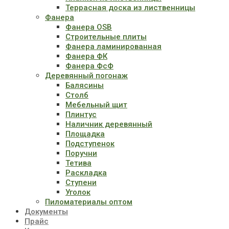
Террасная доска из лиственницы
Фанера
Фанера OSB
Строительные плиты
Фанера ламинированная
Фанера ФК
Фанера ФсФ
Деревянный погонаж
Балясины
Столб
Мебельный щит
Плинтус
Наличник деревянный
Площадка
Подступенок
Поручни
Тетива
Раскладка
Ступени
Уголок
Пиломатериалы оптом
Документы
Прайс