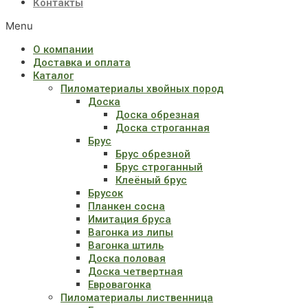
Контакты
Menu
О компании
Доставка и оплата
Каталог
Пиломатериалы хвойных пород
Доска
Доска обрезная
Доска строганная
Брус
Брус обрезной
Брус строганный
Клеёный брус
Брусок
Планкен сосна
Имитация бруса
Вагонка из липы
Вагонка штиль
Доска половая
Доска четвертная
Евровагонка
Пиломатериалы лиственница