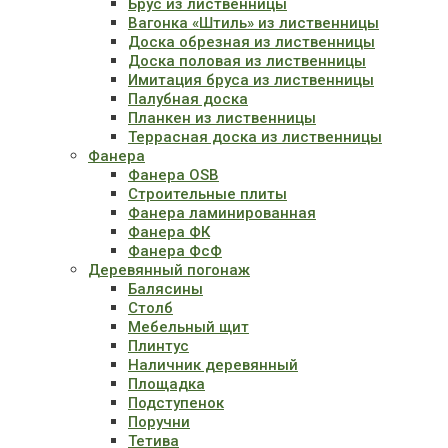
Брус из лиственницы
Вагонка «Штиль» из лиственницы
Доска обрезная из лиственницы
Доска половая из лиственницы
Имитация бруса из лиственницы
Палубная доска
Планкен из лиственницы
Террасная доска из лиственницы
Фанера
Фанера OSB
Строительные плиты
Фанера ламинированная
Фанера ФК
Фанера ФсФ
Деревянный погонаж
Балясины
Столб
Мебельный щит
Плинтус
Наличник деревянный
Площадка
Подступенок
Поручни
Тетива