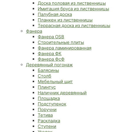
Доска половая из лиственницы
Имитация бруса из лиственницы
Палубная доска
Планкен из лиственницы
Террасная доска из лиственницы
Фанера
Фанера OSB
Строительные плиты
Фанера ламинированная
Фанера ФК
Фанера ФсФ
Деревянный погонаж
Балясины
Столб
Мебельный щит
Плинтус
Наличник деревянный
Площадка
Подступенок
Поручни
Тетива
Раскладка
Ступени
Уголок