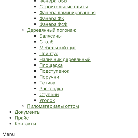
Фанера OSB
Строительные плиты
Фанера ламинированная
Фанера ФК
Фанера ФсФ
Деревянный погонаж
Балясины
Столб
Мебельный щит
Плинтус
Наличник деревянный
Площадка
Подступенок
Поручни
Тетива
Раскладка
Ступени
Уголок
Пиломатериалы оптом
Документы
Прайс
Контакты
Menu