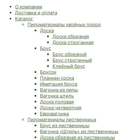
О компании
Доставка и оплата
Каталог
Пиломатериалы хвойных пород
Доска
Доска обрезная
Доска строганная
Брус
Брус обрезной
Брус строганный
Клеёный брус
Брусок
Планкен сосна
Имитация бруса
Вагонка из липы
Вагонка штиль
Доска половая
Доска четвертная
Евровагонка
Пиломатериалы лиственница
Брус из лиственницы
Вагонка «Штиль» из лиственницы
Доска обрезная из лиственницы