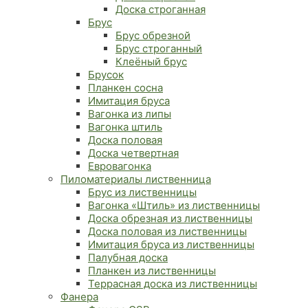
Доска строганная
Брус
Брус обрезной
Брус строганный
Клеёный брус
Брусок
Планкен сосна
Имитация бруса
Вагонка из липы
Вагонка штиль
Доска половая
Доска четвертная
Евровагонка
Пиломатериалы лиственница
Брус из лиственницы
Вагонка «Штиль» из лиственницы
Доска обрезная из лиственницы
Доска половая из лиственницы
Имитация бруса из лиственницы
Палубная доска
Планкен из лиственницы
Террасная доска из лиственницы
Фанера