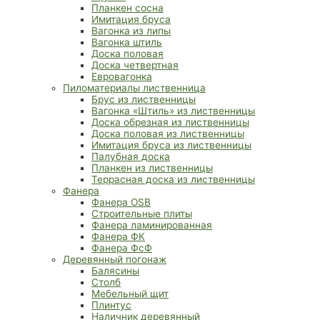
Планкен сосна
Имитация бруса
Вагонка из липы
Вагонка штиль
Доска половая
Доска четвертная
Евровагонка
Пиломатериалы лиственница
Брус из лиственницы
Вагонка «Штиль» из лиственницы
Доска обрезная из лиственницы
Доска половая из лиственницы
Имитация бруса из лиственницы
Палубная доска
Планкен из лиственницы
Террасная доска из лиственницы
Фанера
Фанера OSB
Строительные плиты
Фанера ламинированная
Фанера ФК
Фанера ФсФ
Деревянный погонаж
Балясины
Столб
Мебельный щит
Плинтус
Наличник деревянный