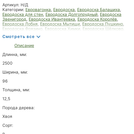
Артикул:
Н/Д
Категории:
Евровагонка
,
Евродоска
,
Евродоска Балашиха
,
Евродоска для стен
,
Евродоска Долгопрудный
,
Евродоска
Звенигород
,
Евродоска Ивантеевка
,
Евродоска Королёв
,
Евродоска Лобня
,
Евродоска Мытищи
,
Евродоска Пушкино
,
Евродоска Фрязино
,
Евродоска Химки
,
Евродоска Щёлково
,
Пиломатериалы
,
Пиломатериалы Балашиха
,
Пиломатериалы
Смотреть все
Видное
,
Пиломатериалы Волоколамск
,
Пиломатериалы
Воскресенск
,
Пиломатериалы Высоковск
,
Пиломатериалы
Описание
Голицыно
,
Пиломатериалы Дедовск
,
Пиломатериалы
Дзержинский
,
Пиломатериалы Дмитров
,
Пиломатериалы
Длинна, мм:
Долгопрудный
,
Пиломатериалы Домодедово
,
Пиломатериалы
Дрезна
,
Пиломатериалы Дубна
,
Пиломатериалы Егорьевск
,
2500
Пиломатериалы Жуковский
,
Пиломатериалы Зарайск
,
Пиломатериалы Звенигород
,
Пиломатериалы Ивантеевка
,
Ширина, мм:
Пиломатериалы Королёв
,
Пиломатериалы Лобня
,
96
Пиломатериалы Мытищи
,
Пиломатериалы Пушкино
,
Пиломатериалы Фрязино
,
Пиломатериалы Химки
,
Толщина, мм:
Пиломатериалы Щёлково
12,5
Порода дерева:
Хвоя
Сорт: