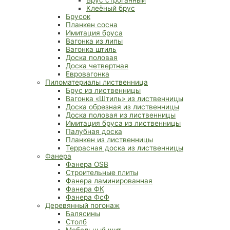
Клеёный брус
Брусок
Планкен сосна
Имитация бруса
Вагонка из липы
Вагонка штиль
Доска половая
Доска четвертная
Евровагонка
Пиломатериалы лиственница
Брус из лиственницы
Вагонка «Штиль» из лиственницы
Доска обрезная из лиственницы
Доска половая из лиственницы
Имитация бруса из лиственницы
Палубная доска
Планкен из лиственницы
Террасная доска из лиственницы
Фанера
Фанера OSB
Строительные плиты
Фанера ламинированная
Фанера ФК
Фанера ФсФ
Деревянный погонаж
Балясины
Столб
Мебельный щит