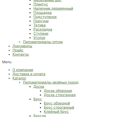
Плинтус
Наличник деревянный
Площадка
Подступенок
Поручни
Тетива
Раскладка
Ступени
Уголок
Пиломатериалы оптом
Документы
Прайс
Контакты
Menu
О компании
Доставка и оплата
Каталог
Пиломатериалы хвойных пород
Доска
Доска обрезная
Доска строганная
Брус
Брус обрезной
Брус строганный
Клеёный брус
Брусок